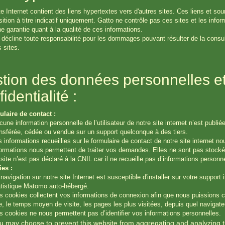
te Internet contient des liens hypertextes vers d'autres sites. Ces liens et so
sition à titre indicatif uniquement. Gatto ne contrôle pas ces sites et les inform
e garantie quant à la qualité de ces informations.
 décline toute responsabilité pour les dommages pouvant résulter de la consul
s sites.
tion des données personnelles et
identialité :
laire de contact :
une information personnelle de l’utilisateur de notre site internet n’est publiée
ansférée, cédée ou vendue sur un support quelconque à des tiers.
s informations recueillies sur le formulaire de contact de notre site internet 
formations nous permettent de traiter vos demandes. Elles ne sont pas stocké
site n’est pas déclaré à la CNIL car il ne recueille pas d’informations personne
es :
navigation sur notre site Internet est susceptible d'installer sur votre support
atistique Matomo auto-hébergé.
s cookies collectent vos informations de connexion afin que nous puissions co
e, le temps moyen de visite, les pages les plus visitées, depuis quel navigateu
s cookies ne nous permettent pas d’identifier vos informations personnelles.
u may choose to prevent this website from aggregating and analyzing th