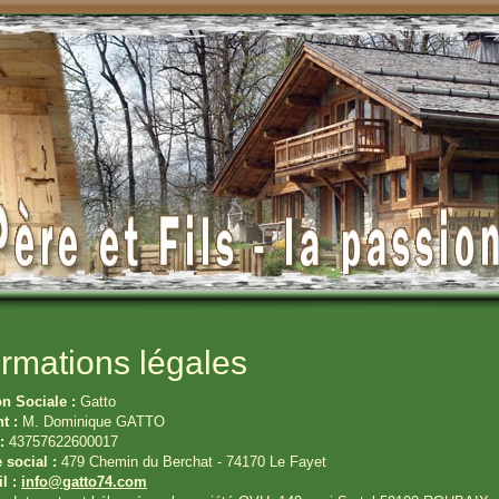
ormations légales
n Sociale :
Gatto
t :
M. Dominique GATTO
:
43757622600017
 social :
479 Chemin du Berchat - 74170 Le Fayet
l :
info@gatto74.com