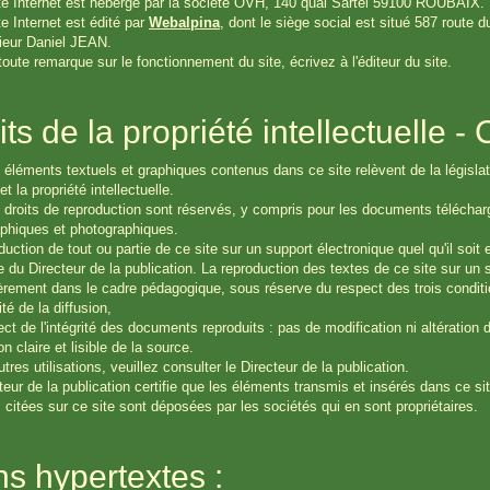
te Internet est hébergé par la société OVH, 140 quai Sartel 59100 ROUBAIX.
te Internet est édité par
Webalpina
, dont le siège social est situé 587 route
eur Daniel JEAN.
toute remarque sur le fonctionnement du site, écrivez à l'éditeur du site.
its de la propriété intellectuelle - 
 éléments textuels et graphiques contenus dans ce site relèvent de la législatio
et la propriété intellectuelle.
 droits de reproduction sont réservés, y compris pour les documents téléchar
phiques et photographiques.
duction de tout ou partie de ce site sur un support électronique quel qu'il soit 
 du Directeur de la publication. La reproduction des textes de ce site sur un s
ièrement dans le cadre pédagogique, sous réserve du respect des trois conditi
té de la diffusion,
ct de l'intégrité des documents reproduits : pas de modification ni altération 
on claire et lisible de la source.
tres utilisations, veuillez consulter le Directeur de la publication.
teur de la publication certifie que les éléments transmis et insérés dans ce sit
citées sur ce site sont déposées par les sociétés qui en sont propriétaires.
ns hypertextes :