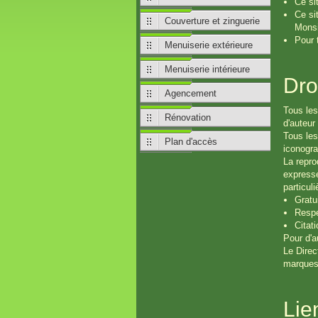
Ce si
Ce si
Couverture et zinguerie
Monsi
Pour 
Menuiserie extérieure
Menuiserie intérieure
Dro
Agencement
Tous les
Rénovation
d'auteur 
Tous les
Plan d'accès
iconogra
La repro
expresse
particul
Gratui
Respe
Citati
Pour d'au
Le Direc
marques 
Lie