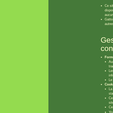
Ce si
dispo
aucun
Gatto
autre
Ges
conf
Formu
Auc
tr
Le
in
Le 
Cooki
La 
st
Ce
sit
Ce
Yo