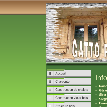
Accueil
Inf
Charpente
Raiso
Construction de chalets
Géran
Siret 
Construction vieux bois
Siège
E-mai
Structure bois