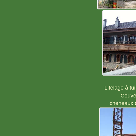
Litelage à tu
Couver
cheneaux c